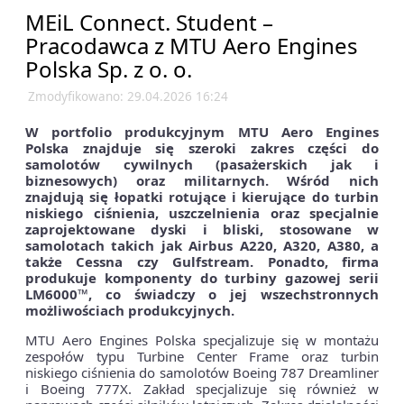
MEiL Connect. Student –
Pracodawca z MTU Aero Engines
Polska Sp. z o. o.
Zmodyfikowano: 29.04.2026 16:24
W portfolio produkcyjnym MTU Aero Engines
Polska znajduje się szeroki zakres części do
samolotów cywilnych (pasażerskich jak i
biznesowych) oraz militarnych. Wśród nich
znajdują się łopatki rotujące i kierujące do turbin
niskiego ciśnienia, uszczelnienia oraz specjalnie
zaprojektowane dyski i bliski, stosowane w
samolotach takich jak Airbus A220, A320, A380, a
także Cessna czy Gulfstream. Ponadto, firma
produkuje komponenty do turbiny gazowej serii
LM6000™, co świadczy o jej wszechstronnych
możliwościach produkcyjnych.
MTU Aero Engines Polska specjalizuje się w montażu
zespołów typu Turbine Center Frame oraz turbin
niskiego ciśnienia do samolotów Boeing 787 Dreamliner
i Boeing 777X. Zakład specjalizuje się również w