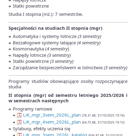
Statki powietrzne
Studia I stopnia (inż.): 7 semestrów.
Specjalności na studiach II stopnia (mgr)
Automatyka i systemy lotnicze
(3 semestry)
Bezzałogowe systemy latające
(4 semestry)
Kosmonautyka (
4 semestry
)
Napędy lotnicze
(3 semestry)
Statki powietrzne
(3 semestry)
Zarządzanie bezpieczeństwem w lotnictwie
(3 semestry)
Programy studiów obowiązujące osoby rozpoczynające
studia
II stopnia (mgr) od semestru letniego 2025/2026 i
w semestrach następnych
Programy ramowe
LiK_mgr_3sem_2026L_plan
(78,31 kB, 31/10/2025 19:16)
LiK_mgr_4sem_2026L_plan
(64,75 kB, 31/10/2025 19:15)
Sylabusy, efekty uczenia się
LiK_mgr_3sem_2026L_katalog
(936,87 kB, 31/10/2025