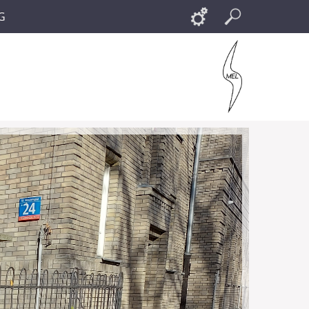
G
Links
Szukaj