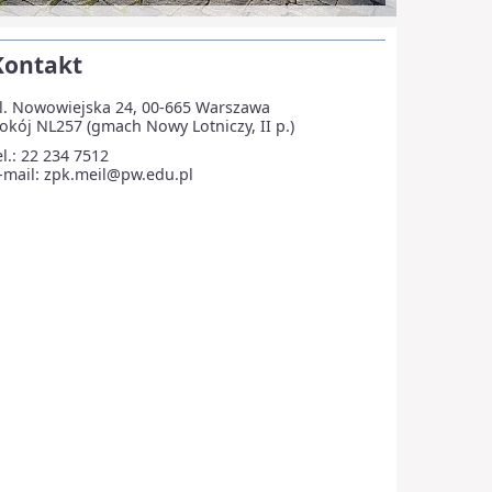
Kontakt
l. Nowowiejska 24, 00-665 Warszawa
okój NL257 (gmach Nowy Lotniczy, II p.)
el.: 22 234 7512
-mail:
zpk.meil@pw.edu.pl