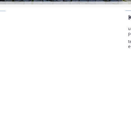
u
p
t
e