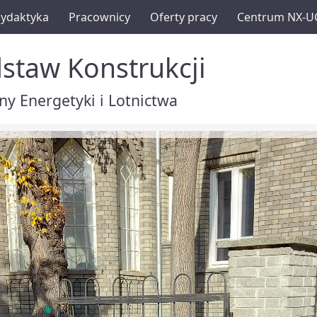
ydaktyka
Pracownicy
Oferty pracy
Centrum NX-U
staw Konstrukcji
y Energetyki i Lotnictwa