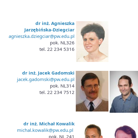
dr inż. Agnieszka
Jarzębińska-Dziegciar
agnieszka.dziegciar@pw.edu.pl
pok. NL326
tel. 22 234 5316
dr inż. Jacek Gadomski
jacek.gadomski@pw.edu.pl
pok. NL314
tel. 22 234 7512
dr inż. Michał Kowalik
michal.kowalik@pw.edu.pl
pok. NL 241