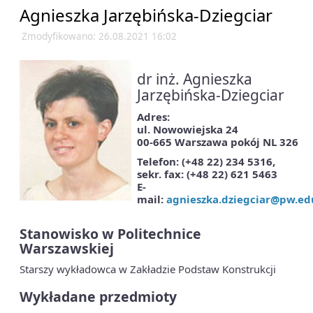
Agnieszka Jarzębińska-Dziegciar
Zmodyfikowano: 26.08.2021 16:02
dr inż. Agnieszka
Jarzębińska-Dziegciar
Adres:
ul. Nowowiejska 24
00-665 Warszawa pokój NL 326
Telefon:
(+48 22) 234 5316,
sekr. fax:
(+48 22) 621 5463
E-
mail:
agnieszka.dziegciar@pw.ed
Stanowisko w Politechnice
Warszawskiej
Starszy wykładowca w Zakładzie Podstaw Konstrukcji
Wykładane przedmioty