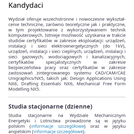
Kandydaci
Wydział oferuje wszechstronne i nowoczesne wykształ­
cenie techniczne, zarówno teoretyczne jak i praktyczne,
w tym projektowanie z wy­korzystywaniem technik
komputerowych. Istnieje możliwość uzyskania w trakcie
studiów certyfikatów w zakresie eks­ploatacji: urządzeń,
instalacji i sieci elektroenergetycznych (do 1kV),
urządzeń, instalacji i sieci cieplnych, urządzeń, instalacji i
sieci gazowych, wodociągowych i kanalizacyjnych,
certyfikatów specjalistycznych w zakresie
bezpieczeństwa pracy oraz certyfikatów w zakresie
zastosowań zintegrowanego systemu CAD/CAM/CAE
Unigraphics/NX5, takich jak: Design Applications Using
NX6, Drafting Essentials NX6, Mechanical Free Form
Modelling NX5.
Studia stacjonarne (dzienne)
Studia stacjonarne na Wydziale Mechanicznym
Energetyki i Lotnictwa prowadzone są w języku
polskim (
informacje szczegółowe
) oraz w języku
angielskim (
informacje szczegółowe
).