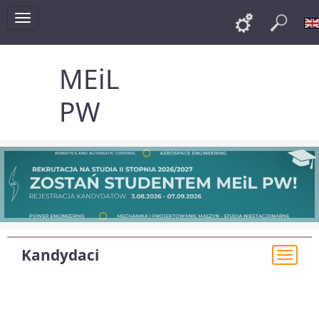
Toggle
Links
Szu
navigation
MEiL
PW
Kandydaci
Togg
navi