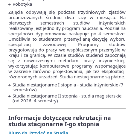
Robotyka
Zajęcia odbywają się podczas trzydniowych zjazdów
organizowanych średnio dwa razy w miesiącu. Na
pierwszych semestrach studiów inżynierskich
realizowany jest jednolity program nauczania. Podział na
specjalności dyplomowania następuje po 4 semestrze.
Umożliwia to studentom przemyślaną decyzję wyboru
specjalizacji zawodowej. Programy studiów
przygotowują do pracy we współczesnym przemyśle w
kraju i za granicą. W czasie studiów studenci zapoznają
się z nowoczesnymi metodami pracy inżynierskiej,
wykorzystując komputerowe programy wspomagające
w zakresie zarówno projektowania, jak też eksploatacji
różnorodnych urządzeń. Studia niestacjonarne są płatne.
Studia niestacjonarne I stopnia - studia inżynierskie (7
semestrów)
Studia niestacjonarne II stopnia - studia magisterskie
(od 2026: 4 semestry)
Informacje dotyczące rekrutacji na
studia stacjonarne I-go stopnia
Biuro ds. Przyjęć na
Studia