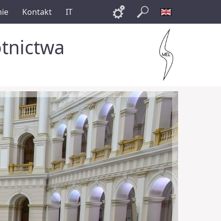
nie
Kontakt
IT
Links
Szukaj
English
otnictwa