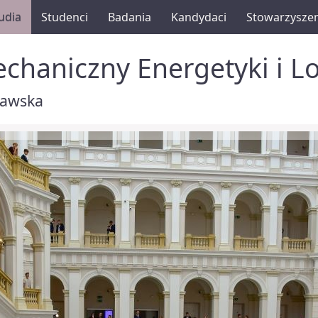
udia
Studenci
Badania
Kandydaci
Stowarzysze
chaniczny Energetyki i L
zawska