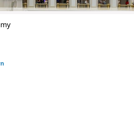
ramy
yn