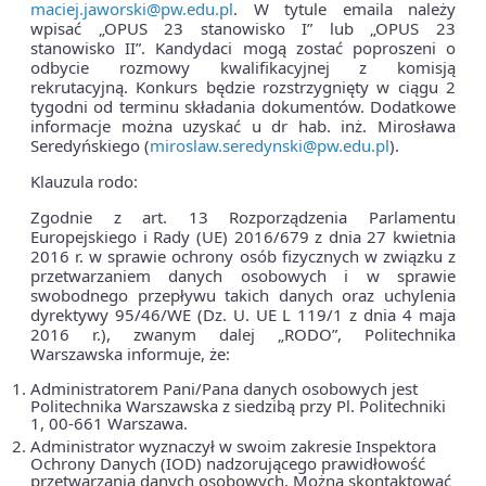
maciej.jaworski@pw.edu.pl
. W tytule emaila należy
wpisać „OPUS 23 stanowisko I” lub „OPUS 23
stanowisko II”. Kandydaci mogą zostać poproszeni o
odbycie rozmowy kwalifikacyjnej z komisją
rekrutacyjną. Konkurs będzie rozstrzygnięty w ciągu 2
tygodni od terminu składania dokumentów. Dodatkowe
informacje można uzyskać u dr hab. inż. Mirosława
Seredyńskiego (
miroslaw.seredynski@pw.edu.pl
).
Klauzula rodo:
Zgodnie z art. 13 Rozporządzenia Parlamentu
Europejskiego i Rady (UE) 2016/679 z dnia 27 kwietnia
2016 r. w sprawie ochrony osób fizycznych w związku z
przetwarzaniem danych osobowych i w sprawie
swobodnego przepływu takich danych oraz uchylenia
dyrektywy 95/46/WE (Dz. U. UE L 119/1 z dnia 4 maja
2016 r.), zwanym dalej „RODO”, Politechnika
Warszawska informuje, że:
Administratorem Pani/Pana danych osobowych jest
Politechnika Warszawska z siedzibą przy Pl. Politechniki
1, 00-661 Warszawa.
Administrator wyznaczył w swoim zakresie Inspektora
Ochrony Danych (IOD) nadzorującego prawidłowość
przetwarzania danych osobowych. Można skontaktować