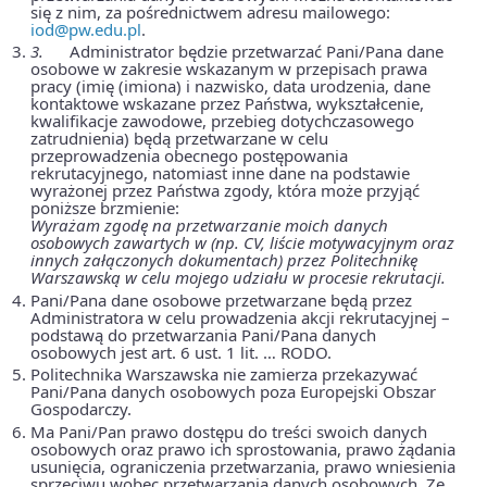
się z nim, za pośrednictwem adresu mailowego:
iod@pw.edu.pl
.
3.
Administrator będzie przetwarzać Pani/Pana dane
osobowe w zakresie wskazanym w przepisach prawa
pracy (imię (imiona) i nazwisko, data urodzenia, dane
kontaktowe wskazane przez Państwa, wykształcenie,
kwalifikacje zawodowe, przebieg dotychczasowego
zatrudnienia) będą przetwarzane w celu
przeprowadzenia obecnego postępowania
rekrutacyjnego, natomiast inne dane na podstawie
wyrażonej przez Państwa zgody, która może przyjąć
poniższe brzmienie:
Wyrażam zgodę na przetwarzanie moich danych
osobowych zawartych w (np. CV, liście motywacyjnym oraz
innych załączonych dokumentach) przez Politechnikę
Warszawską w celu mojego udziału w procesie rekrutacji.
Pani/Pana dane osobowe przetwarzane będą przez
Administratora w celu prowadzenia akcji rekrutacyjnej –
podstawą do przetwarzania Pani/Pana danych
osobowych jest art. 6 ust. 1 lit. … RODO.
Politechnika Warszawska nie zamierza przekazywać
Pani/Pana danych osobowych poza Europejski Obszar
Gospodarczy.
Ma Pani/Pan prawo dostępu do treści swoich danych
osobowych oraz prawo ich sprostowania, prawo żądania
usunięcia, ograniczenia przetwarzania, prawo wniesienia
sprzeciwu wobec przetwarzania danych osobowych. Ze