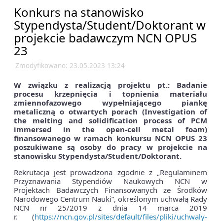
Konkurs na stanowisko
Stypendysta/Student/Doktorant w
projekcie badawczym NCN OPUS
23
Zmodyfikowano: 23.05.2023 13:24
W związku z realizacją projektu pt.: Badanie
procesu krzepnięcia i topnienia materiału
zmiennofazowego wypełniającego piankę
metaliczną o otwartych porach (Investigation of
the melting and solidification process of PCM
immersed in the open-cell metal foam)
finansowanego w ramach konkursu NCN OPUS 23
poszukiwane są osoby do pracy w projekcie na
stanowisku Stypendysta/Student/Doktorant.
Rekrutacja jest prowadzona zgodnie z „Regulaminem
Przyznawania Stypendiów Naukowych NCN w
Projektach Badawczych Finansowanych ze Środków
Narodowego Centrum Nauki”, określonym uchwałą Rady
NCN nr 25/2019 z dnia 14 marca 2019
r. (
https://ncn.gov.pl/sites/default/files/pliki/uchwaly-