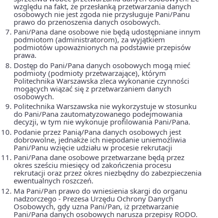
względu na fakt, że przesłanką przetwarzania danych
osobowych nie jest zgoda nie przysługuje Pani/Panu
prawo do przenoszenia danych osobowych.
Pani/Pana dane osobowe nie będą udostępniane innym
podmiotom (administratorom), za wyjątkiem
podmiotów upoważnionych na podstawie przepisów
prawa.
Dostęp do Pani/Pana danych osobowych mogą mieć
podmioty (podmioty przetwarzające), którym
Politechnika Warszawska zleca wykonanie czynności
mogących wiązać się z przetwarzaniem danych
osobowych.
Politechnika Warszawska nie wykorzystuje w stosunku
do Pani/Pana zautomatyzowanego podejmowania
decyzji, w tym nie wykonuje profilowania Pani/Pana.
Podanie przez Panią/Pana danych osobowych jest
dobrowolne, jednakże ich niepodanie uniemożliwia
Pani/Panu wzięcie udziału w procesie rekrutacji
Pani/Pana dane osobowe przetwarzane będą przez
okres sześciu miesięcy od zakończenia procesu
rekrutacji oraz przez okres niezbędny do zabezpieczenia
ewentualnych roszczeń.
Ma Pani/Pan prawo do wniesienia skargi do organu
nadzorczego - Prezesa Urzędu Ochrony Danych
Osobowych, gdy uzna Pani/Pan, iż przetwarzanie
Pani/Pana danych osobowych narusza przepisy RODO.