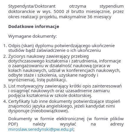
Stypendysta/Doktorant otrzyma stypendium
doktoranckie w wys. 5000 zł brutto miesięcznie, przez
okres realizacji projektu, maksymalnie 36 miesięcy
Dodatkowe informacje
Wymagane dokumenty:
Odpis (skan) dyplomu potwierdzającego ukończenie
studiów bądź zaświadczenie o ich ukończeniu
Życiorys naukowy zawierający przebieg
dotychczasowego kształcenia i zatrudnienia, informacje
o zaangażowaniu w działalność naukową (praca w
kołach naukowych, udział w konferencjach naukowych,
odbyte staże i szkolenia, uzyskane nagrody i
wyróżnienia), listę publikacji.
List motywacyjny zawierający krótki opis zainteresowań
i osiągnięć naukowych oraz uzasadnienie zamiaru
podjęcia kształcenia w szkole doktorskiej.
Certyfikaty lub inne dokumenty potwierdzające stopień
znajomości języka angielskiego, jeżeli kandydat nimi
dysponuje (nieobowiązkowe).
Dokumenty w formie elektronicznej (w formie plików
PDF) należy wysyłać na adresy
miroslaw.seredynski@pw.edu.pl
;