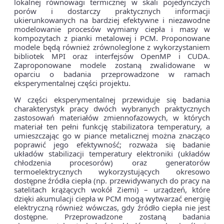
lokalnej równowagi termicznej w skali pojedynczych
porów i dostarczy praktycznych informacji
ukierunkowanych na bardziej efektywne i niezawodne
modelowanie procesów wymiany ciepła i masy w
kompozytach z pianki metalowej i PCM. Proponowane
modele będą również zrównoleglone z wykorzystaniem
bibliotek MPI oraz interfejsów OpenMP i CUDA.
Zaproponowane modele zostaną zwalidowane w
oparciu o badania przeprowadzone w ramach
eksperymentalnej części projektu.
W części eksperymentalnej przewiduje się badania
charakterystyk pracy dwóch wybranych praktycznych
zastosowań materiałów zmiennofazowych, w których
materiał ten pełni funkcję stabilizatora temperatury, a
umieszczając go w piance metalicznej można znacząco
poprawić jego efektywność; rozważa się badanie
układów stabilizacji temperatury elektroniki (układów
chłodzenia procesorów) oraz generatorów
termoelektrycznych wykorzystujących okresowo
dostępne źródła ciepła (np. przewidywanych do pracy na
satelitach krążących wokół Ziemi) – urządzeń, które
dzięki akumulacji ciepła w PCM mogą wytwarzać energię
elektryczną również wówczas, gdy źródło ciepła nie jest
dostępne. Przeprowadzone zostaną badania