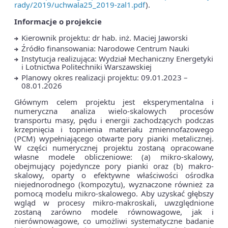
rady/2019/uchwala25_2019-zal1.pdf
).
Informacje o projekcie
Kierownik projektu: dr hab. inż. Maciej Jaworski
Źródło finansowania: Narodowe Centrum Nauki
Instytucja realizująca: Wydział Mechaniczny Energetyki
i Lotnictwa Politechniki Warszawskiej
Planowy okres realizacji projektu: 09.01.2023 –
08.01.2026
Głównym celem projektu jest eksperymentalna i
numeryczna analiza wielo-skalowych procesów
transportu masy, pędu i energii zachodzących podczas
krzepnięcia i topnienia materiału zmiennofazowego
(PCM) wypełniającego otwarte pory pianki metalicznej.
W części numerycznej projektu zostaną opracowane
własne modele obliczeniowe: (a) mikro-skalowy,
obejmujący pojedyncze pory pianki oraz (b) makro-
skalowy, oparty o efektywne właściwości ośrodka
niejednorodnego (kompozytu), wyznaczone również za
pomocą modelu mikro-skalowego. Aby uzyskać głębszy
wgląd w procesy mikro-makroskali, uwzględnione
zostaną zarówno modele równowagowe, jak i
nierównowagowe, co umożliwi systematyczne badanie