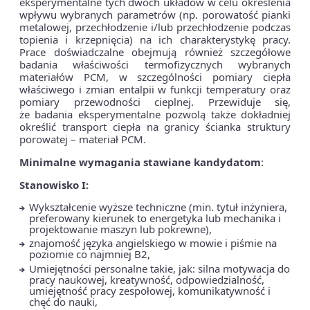
eksperymentalne tych dwóch układów w celu określenia
wpływu wybranych parametrów (np. porowatość pianki
metalowej, przechłodzenie i/lub przechłodzenie podczas
topienia i krzepnięcia) na ich charakterystykę pracy.
Prace doświadczalne obejmują również szczegółowe
badania właściwości termofizycznych wybranych
materiałów PCM, w szczególności pomiary ciepła
właściwego i zmian entalpii w funkcji temperatury oraz
pomiary przewodności cieplnej. Przewiduje się,
że badania eksperymentalne pozwolą także dokładniej
określić transport ciepła na granicy ścianka struktury
porowatej – materiał PCM.
Minimalne wymagania stawiane kandydatom
:
Stanowisko I:
Wykształcenie wyższe techniczne (min. tytuł inżyniera,
preferowany kierunek to energetyka lub mechanika i
projektowanie maszyn lub pokrewne),
znajomość języka angielskiego w mowie i piśmie na
poziomie co najmniej B2,
Umiejętności personalne takie, jak: silna motywacja do
pracy naukowej, kreatywność, odpowiedzialność,
umiejętność pracy zespołowej, komunikatywność i
chęć do nauki,