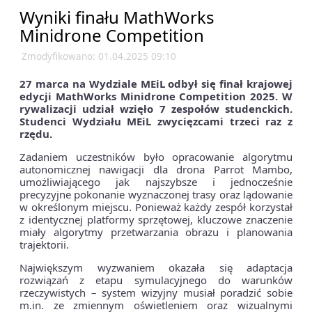
Wyniki finału MathWorks
Minidrone Competition
Zmodyfikowano: 01.04.2025 09:10
27 marca na Wydziale MEiL odbył się finał krajowej
edycji MathWorks Minidrone Competition 2025. W
rywalizacji udział wzięło 7 zespołów studenckich.
Studenci Wydziału MEiL zwycięzcami trzeci raz z
rzędu.
Zadaniem uczestników było opracowanie algorytmu
autonomicznej nawigacji dla drona Parrot Mambo,
umożliwiającego jak najszybsze i jednocześnie
precyzyjne pokonanie wyznaczonej trasy oraz lądowanie
w określonym miejscu. Ponieważ każdy zespół korzystał
z identycznej platformy sprzętowej, kluczowe znaczenie
miały algorytmy przetwarzania obrazu i planowania
trajektorii.
Największym wyzwaniem okazała się adaptacja
rozwiązań z etapu symulacyjnego do warunków
rzeczywistych – system wizyjny musiał poradzić sobie
m.in. ze zmiennym oświetleniem oraz wizualnymi