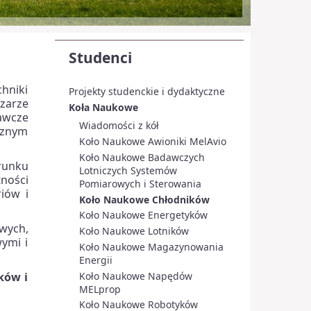
Studenci
hniki
Projekty studenckie i dydaktyczne
zarze
Koła Naukowe
awcze
Wiadomości z kół
ycznym
Koło Naukowe Awioniki MelAvio
Koło Naukowe Badawczych
erunku
Lotniczych Systemów
ności
Pomiarowych i Sterowania
iów i
Koło Naukowe Chłodników
Koło Naukowe Energetyków
wych,
Koło Naukowe Lotników
ymi i
Koło Naukowe Magazynowania
Energii
ków i
Koło Naukowe Napędów
MELprop
Koło Naukowe Robotyków