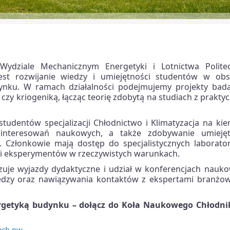
ydziale Mechanicznym Energetyki i Lotnictwa Politec
jest rozwijanie wiedzy i umiejętności studentów w obs
udynku. W ramach działalności podejmujemy projekty bad
zy kriogeniką, łącząc teorię zdobytą na studiach z prakt
studentów specjalizacji Chłodnictwo i Klimatyzacja na ki
ainteresowań naukowych, a także zdobywanie umiejęt
 Członkowie mają dostęp do specjalistycznych laborator
 i eksperymentów w rzeczywistych warunkach.
izuje wyjazdy dydaktyczne i udział w konferencjach nauko
iedzy oraz nawiązywania kontaktów z ekspertami branżow
energetyką budynku – dołącz do Koła Naukowego Chłodni
nch.pw