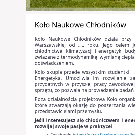
Koło Naukowe Chłodników
Koło Naukowe Chłodników działa przy W
Warszawskiej od ..... roku. Jego celem 
chłodnictwa, klimatyzacji i energetyki b
związane z termodynamiką, wymianą ciepła c
doświadczeniem.
Koło skupia przede wszystkim studentki i 
Energetyka. Umożliwia im rozwijanie z
przydatnych w przyszłej pracy zawodowej.
sprzętu, co pozwala na prowadzenie badań
Poza działalnością projektową Koło organ
które stwarzają okazję do poszerzania w
przedstawicielami przemysłu.
Jeśli interesujesz się chłodnictwem i 
rozwijaj swoje pasje w praktyce!
Facebook:
https://www.facebook.com/k