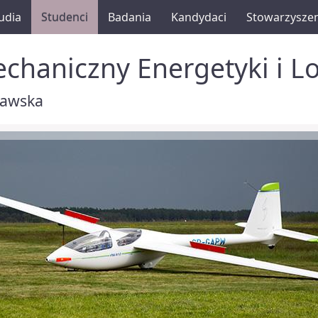
udia
Studenci
Badania
Kandydaci
Stowarzysze
chaniczny Energetyki i L
zawska