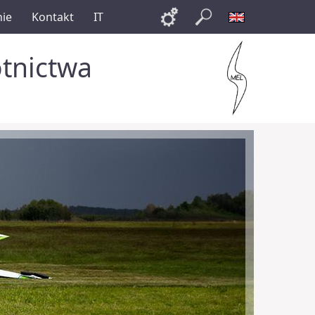
nie
Kontakt
IT
Links
Szukaj
English
otnictwa