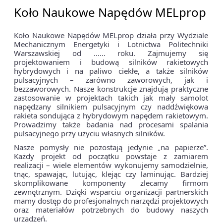
Koło Naukowe Napędów MELprop
Koło Naukowe Napędów MELprop działa przy Wydziale
Mechanicznym Energetyki i Lotnictwa Politechniki
Warszawskiej od ...... roku. Zajmujemy się
projektowaniem i budową silników rakietowych
hybrydowych i na paliwo ciekłe, a także silników
pulsacyjnych – zarówno zaworowych, jak i
bezzaworowych. Nasze konstrukcje znajdują praktyczne
zastosowanie w projektach takich jak mały samolot
napędzany silnikiem pulsacyjnym czy naddźwiękowa
rakieta sondująca z hybrydowym napędem rakietowym.
Prowadzimy także badania nad procesami spalania
pulsacyjnego przy użyciu własnych silników.
Nasze pomysły nie pozostają jedynie „na papierze”.
Każdy projekt od początku powstaje z zamiarem
realizacji – wiele elementów wykonujemy samodzielnie,
tnąc, spawając, lutując, klejąc czy laminując. Bardziej
skomplikowane komponenty zlecamy firmom
zewnętrznym. Dzięki wsparciu organizacji partnerskich
mamy dostęp do profesjonalnych narzędzi projektowych
oraz materiałów potrzebnych do budowy naszych
urządzeń.