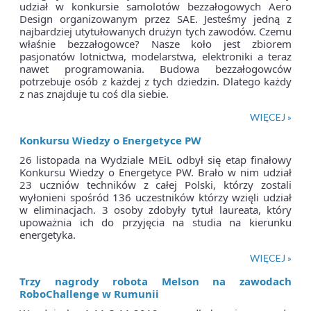
udział w konkursie samolotów bezzałogowych Aero
Design organizowanym przez SAE. Jesteśmy jedną z
najbardziej utytułowanych drużyn tych zawodów. Czemu
właśnie bezzałogowce? Nasze koło jest zbiorem
pasjonatów lotnictwa, modelarstwa, elektroniki a teraz
nawet programowania. Budowa bezzałogowców
potrzebuje osób z każdej z tych dziedzin. Dlatego każdy
z nas znajduje tu coś dla siebie.
WIĘCEJ »
Konkursu Wiedzy o Energetyce PW
26 listopada na Wydziale MEiL odbył się etap finałowy
Konkursu Wiedzy o Energetyce PW. Brało w nim udział
23 uczniów techników z całej Polski, którzy zostali
wyłonieni spośród 136 uczestników którzy wzięli udział
w eliminacjach. 3 osoby zdobyły tytuł laureata, który
upoważnia ich do przyjęcia na studia na kierunku
energetyka.
WIĘCEJ »
Trzy nagrody robota Melson na zawodach
RoboChallenge w Rumunii