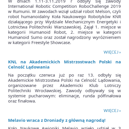
W dniach 1.11-3.11.2019 r odbyły się zawody
International Robotic Competition RoboChallenge 2019
w Rumunii. W zawodach wziął udział robot Melson, czyli
robot humanoidalny Koła Naukowego Robotyków KNR
działającego przy Wydziale Mechanicznym Energetyki i
Lotnictwa Politechniki Warszawskiej. Zajął 1. miejsce w
kategorii Humanoid Robot, 2. miejsce w kategorii
Humanoid Sumo oraz został nagrodzony wyróżnieniem
w kategorii Freestyle Showcase.
WIĘCEJ »
KNL na Akademickich Mistrzostwach Polski na
Celność Lądowania
Na początku czerwca już po raz 13. odbyły się
Akademickie Mistrzostwa Polski na Celność Lądowania,
organizowane przez Akademicki Klub Lotniczy
Politechniki Wrocławskiej. Zawody odbywały się w
systemie pucharowym: eliminacje, runda półfinałowa
oraz finałowa.
WIĘCEJ »
Melavio wraca z Droniady z główną nagrodą!
Koło Naukowe Awioniki Melavio wzięło udział w 3