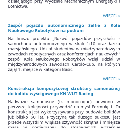
działającego przy Wydziale Mechanicznym Energetyki i
Lotnictwa.
WIĘCEJ »
Zespół pojazdu autonomicznego Selfie z Koła
Naukowego Robotyków na podium
Na finiszu projektu „Rozwój pojazdów przyszłości -
samochodu autonomicznego w skali 1:10 oraz łazika
marsjańskiego. Udział studentów w międzynarodowych
zawodach robotycznych oraz konferencjach naukowych”
zespół Koła Naukowego Robotyków wziął udział w
międzynarodowych zawodach Carolo-Cup, na których
zajął 1. miejsce w kategorii Basic.
WIĘCEJ »
Konstrukcja kompozytowej struktury samonośnej
do bolidu wyścigowego KN WUT Racing
Nadwozie samonośne (fr. monocoque) powinno w
pierwszej kolejności przywodzić na myśl Formułę 1. Ta
konstrukcja jest wykorzystywana przy budowie bolidów
już blisko 60 lat. Przyczyną tak dużego sukcesu jest
przede wszystkim większa sztywność skrętna i mniejsza
masa w porównaniu do stosowanych wcześniej